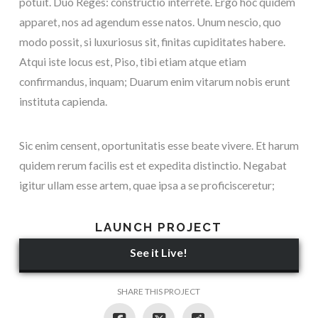
potuit. Duo Reges: constructio interrete. Ergo hoc quidem
apparet, nos ad agendum esse natos. Unum nescio, quo
modo possit, si luxuriosus sit, finitas cupiditates habere.
Atqui iste locus est, Piso, tibi etiam atque etiam
confirmandus, inquam; Duarum enim vitarum nobis erunt
instituta capienda.
Sic enim censent, oportunitatis esse beate vivere. Et harum
quidem rerum facilis est et expedita distinctio. Negabat
igitur ullam esse artem, quae ipsa a se proficisceretur;
LAUNCH PROJECT
See it Live!
SHARE THIS PROJECT