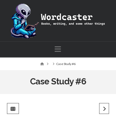
Wordcaster:
Books,
writing,
Navigation
and
Home
Case Study #6
some
Case Study #6
other
things